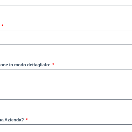
?
sione in modo dettagliato:
tua Azienda?