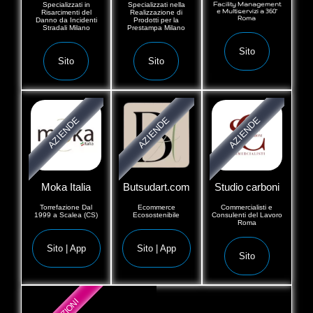
Specializzati in
Specializzati nella
Facility Management
e Multiservizi a 360°
Risarcimenti del
Realizzazione di
Roma
Danno da Incidenti
Prodotti per la
Stradali Milano
Prestampa Milano
Sito
Sito
Sito
AZIENDE
AZIENDE
AZIENDE
Moka Italia
Butsudart.com
Studio carboni
Torrefazione Dal
Ecommerce
Commercialisti e
1999 a Scalea (CS)
Ecosostenibile
Consulenti del Lavoro
Roma
Sito | App
Sito | App
Sito