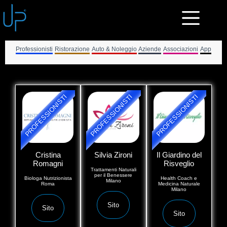
Professionisti
Ristorazione
Auto & Noleggio
Aziende
Associazioni
App
PROFESSIONISTI
PROFESSIONISTI
PROFESSIONISTI
Cristina
Silvia Zironi
Il Giardino del
Romagni
Risveglio
Trattamenti Naturali
per il Benessere
Biologa Nutrizionista
Health Coach e
Milano
Roma
Medicina Naturale
Milano
Sito
Sito
Sito