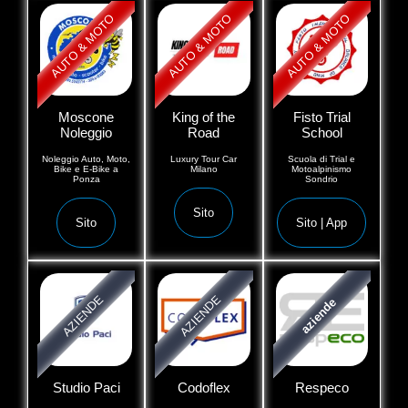
AUTO & MOTO
AUTO & MOTO
AUTO & MOTO
Moscone
King of the
Fisto Trial
Noleggio
Road
School
Noleggio Auto, Moto,
Luxury Tour Car
Scuola di Trial e
Bike e E-Bike a
Milano
Motoalpinismo
Ponza
Sondrio
Sito
Sito
Sito | App
AZIENDE
AZIENDE
aziende
Studio Paci
Codoflex
Respeco