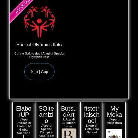
ASSOCIAZIONI
Special Olympics Italia
Cura e Salute degli Atleti di Special
Olympics Italia
Sito | App
Elabo
SOite
Butsu
fistotr
My
rUP
amlzi
dArt
ialsch
Moka
o
ool
L’App
L’App di
L’App di
ufficiale di
Butsudart.
Moka Italia
L’App di
L’App di
ElaborUP
com
Special
Fisto Trial
Global
Olympics
School
Solutions
Italia Team