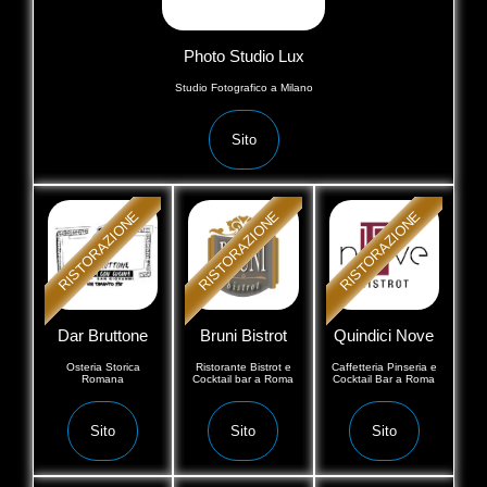
Photo Studio Lux
Studio Fotografico a Milano
Sito
RISTORAZIONE
RISTORAZIONE
RISTORAZIONE
Dar Bruttone
Bruni Bistrot
Quindici Nove
Osteria Storica
Ristorante Bistrot e
Caffetteria Pinseria e
Romana
Cocktail bar a Roma
Cocktail Bar a Roma
Sito
Sito
Sito