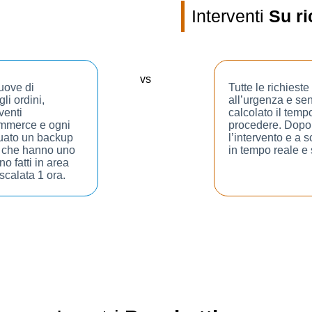
Interventi
Su ri
vs
nuove di
Tutte le richiest
li ordini,
all’urgenza e sen
venti
calcolato il temp
ommerce e ogni
procedere. Dopo 
ttuato un backup
l’intervento e a 
ti che hanno uno
in tempo reale e 
o fatti in area
 scalata 1 ora.