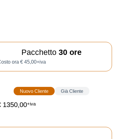
Pacchetto
30 ore
osto ora € 45,00+iva
Nuovo Cliente
Già Cliente
€ 1350,00
+iva