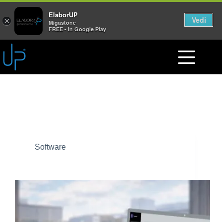
ElaborUP
Vedi
×
Migastone
FREE - in Google Play
Categoria
Software
Software
Come nasce Tecnicaff