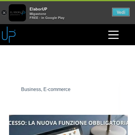
ElaborUP
Vedi
×
Migastone
FREE - in Google Play
Tag
E-commerce
Business
,
E-commerce
Diritto di recesso e-commerce: cosa cambia
dal 19 giugno 2026 con il nuovo art. 54-bis