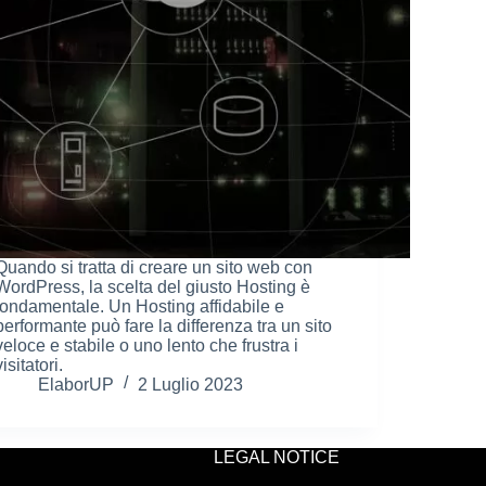
Quando si tratta di creare un sito web con
WordPress, la scelta del giusto Hosting è
fondamentale. Un Hosting affidabile e
performante può fare la differenza tra un sito
veloce e stabile o uno lento che frustra i
visitatori.
ElaborUP
2 Luglio 2023
LEGAL NOTICE