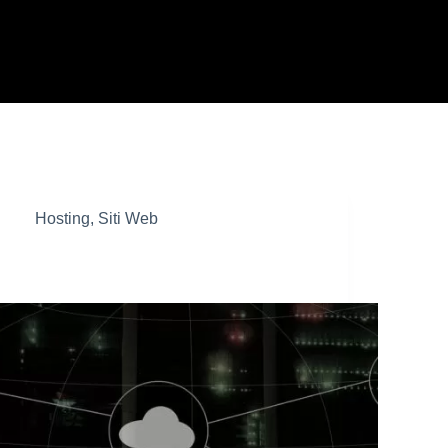
Hosting
,
Siti Web
Come scegliere un Hosting per il tuo sito
WordPress: Guida completa